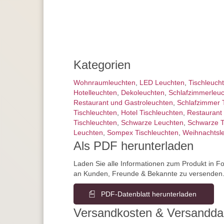
Kategorien
Wohnraum­leuchten
,
LED Leuchten
,
Tisch­leuch
Hotelleuchten
,
Dekoleuchten
,
Schlafzimmer­leu
Restaurant und Gastroleuchten
,
Schlafzimmer 
Tischleuchten
,
Hotel Tischleuchten
,
Restaurant 
Tischleuchten
,
Schwarze Leuchten
,
Schwarze T
Leuchten
,
Sompex Tischleuchten
,
Weihnachtsl
Als PDF herunterladen
Laden Sie alle Informationen zum Produkt in F
an Kunden, Freunde & Bekannte zu versenden
PDF-Datenblatt herunterladen
Versandkosten & Versandda