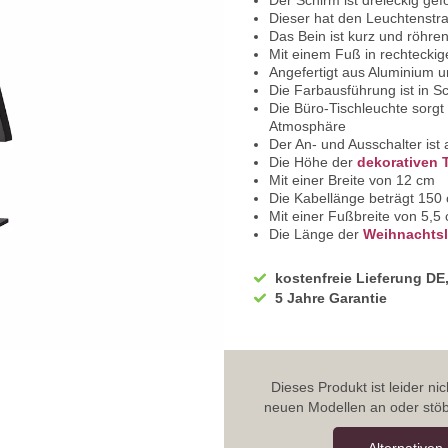
Der Schirm ist dreieckig gef
Dieser hat den Leuchtenstran
Das Bein ist kurz und röhren
Mit einem Fuß in rechtecki
Angefertigt aus Aluminium u
Die Farbausführung ist in S
Die Büro-Tischleuchte sorgt
Atmosphäre
Der An- und Ausschalter ist 
Die Höhe der
dekorativen 
Mit einer Breite von 12 cm
Die Kabellänge beträgt 150
Mit einer Fußbreite von 5,5
Die Länge der
Weihnachts
Inklusive 1 x 1,5 Watt LED, 
Die hat eine Lichtleistung 
kostenfreie Lieferung DE
Die Energieeffizienzklasse i
5 Jahre Garantie
Wir bieten weitere
Sompex 
Sie erhalten bei uns 5 Jahre
Für Fragen steht Ihnen uns
Dieses Produkt ist leider n
neuen Modellen an oder stöb