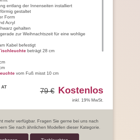
ormt
g entlang der Innenseiten installiert
förmig gestaltet
ger Form
nd Acryl
chwarz gehalten
 gerade zur Weihnachtszeit für eine wohlige
am Kabel befestigt
Tischleuchte
beträgt 28 cm
 cm
 cm
leuchte
vom Fuß misst 10 cm
sehr niedrig im Verbrauch
von 120 cm
, AT
Kostenlos
79 €
st A+
Markenleuchten
an
inkl. 19% MwSt.
 Garantie, statt der üblichen 2 Jahre
er Kunden-Support jederzeit zur Verfügung
icht mehr verfügbar. Fragen Sie gerne bei uns nach
ern Sie nach ähnlichen Modellen dieser Kategorie.