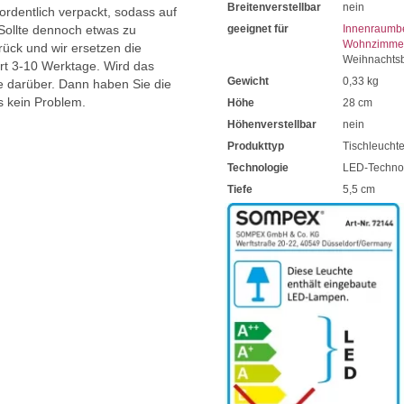
Breitenverstellbar
nein
 ordentlich verpackt, sodass auf
Sollte dennoch etwas zu
geeignet für
Innenraumb
Wohnzimmer
ück und wir ersetzen die
Weihnachts
ert 3-10 Werktage. Wird das
Gewicht
0,33 kg
ie darüber. Dann haben Sie die
s kein Problem.
Höhe
28 cm
Höhenverstellbar
nein
Produkttyp
Tischleucht
Technologie
LED-Techno
Tiefe
5,5 cm