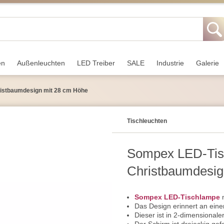
en
Außen­leuchten
LED Treiber
SALE
Industrie
Galerie
istbaumdesign mit 28 cm Höhe
Tisch­leuchten
Sompex LED-Tis
Christbaumdesig
Sompex LED-Tischlampe
m
Das Design erinnert an ei
Dieser ist in 2-dimensional