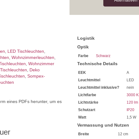
Alternativen
Logistik
Optik
ten
,
LED Tischleuchten
,
Farbe
Schwarz
chten
,
Wohnzimmer­leuchten
,
Tischleuchten
,
Wohnzimmer
Technische Details
Tischleuchten
,
Deko
EEK
A
ischleuchten
,
Sompex-
Leuchtmittel
LED
euchten
Leuchtmittel inklusive?
nein
Lichtfarbe
3000 K
orm eines PDFs herunter, um es
Lichtstärke
120 lm
.
Schutzart
IP20
Watt
1,5 W
Vermassung und Nutzen
uer
Breite
12 cm