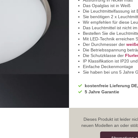
Ausführung in Nickel matt
Das Opalglas ist in Weiß
Die Leuchtmittelfassung ist
Sie benötigen 2 x Leuchtmitt
Wir empfehlen für diese Le
Das Leuchtmittel ist nicht i
Bestellen Sie die Leuchtmitt
Mit LED-Technik erreichen S
Der Durchmesser der
weiß
Die Betriebsspannung beträ
Die Schutzklasse der
Flurl
IP Klassifikation ist IP20 u
Einfache Deckenmontage
Sie haben bei uns 5 Jahre G
Bei Fragen, kontaktieren Si
Erkundigen Sie sich bei höh
kostenfreie Lieferung DE
Wir freuen uns auf Ihre Anf
5 Jahre Garantie
Dieses Produkt ist leider n
neuen Modellen an oder stöb