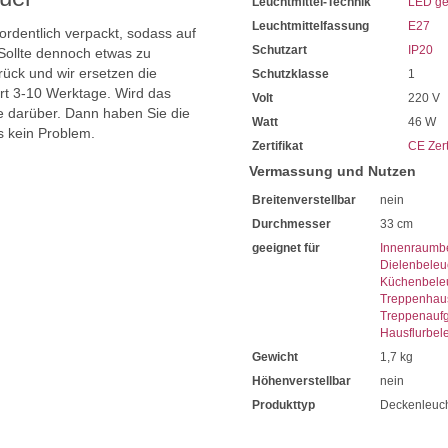
Leuchtmittel-Technik
LED ge
Leuchtmittelfassung
E27
 ordentlich verpackt, sodass auf
Schutzart
IP20
Sollte dennoch etwas zu
ück und wir ersetzen die
Schutzklasse
1
ert 3-10 Werktage. Wird das
Volt
220 V
ie darüber. Dann haben Sie die
Watt
46 W
s kein Problem.
Zertifikat
CE Zert
Vermassung und Nutzen
Breitenverstellbar
nein
Durchmesser
33 cm
geeignet für
Innenraumb
Dielenbeleu
Küchenbele
Treppenhau
Treppenauf
Hausflurbel
Gewicht
1,7 kg
Höhenverstellbar
nein
Produkttyp
Deckenleuc