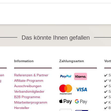
Das könnte Ihnen gefallen
Information
Zahlungsarten
Vort
ten
Referenzen & Partner
✔️ 
g
Affiliate-Programm
✔️ V
Ausschreibungen
✔️ 
Verbandsmitglieder
✔️ S
B2B Programme
✔️ S
Mitarbeiterprogramm
✔️ K
Hersteller
✔️ 