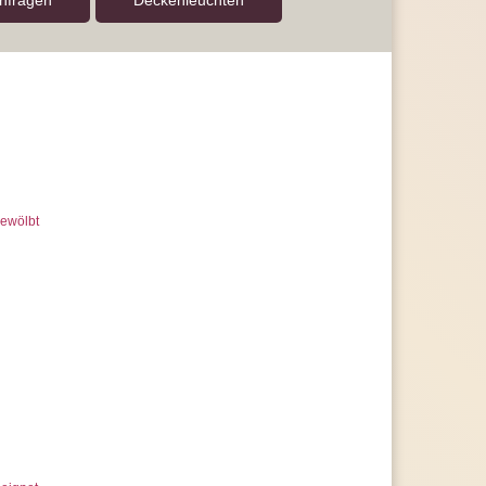
anfragen
Decken­leuchten
ewölbt