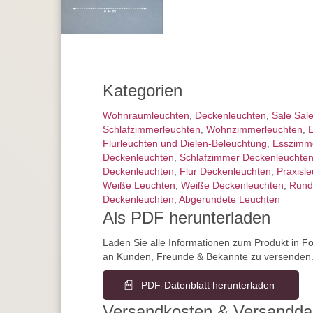
Kategorien
Wohnraum­leuchten
,
Decken­leuchten
,
Sale Sal
Schlafzimmer­leuchten
,
Wohnzimmer­leuchten
,
E
Flurleuchten und Dielen-Beleuchtung
,
Esszimm
Deckenleuchten
,
Schlafzimmer Deckenleuchte
Deckenleuchten
,
Flur Deckenleuchten
,
Praxisl
Weiße Leuchten
,
Weiße Deckenleuchten
,
Rund
Deckenleuchten
,
Abgerundete Leuchten
Als PDF herunterladen
Laden Sie alle Informationen zum Produkt in F
an Kunden, Freunde & Bekannte zu versenden
PDF-Datenblatt herunterladen
Versandkosten & Versandda