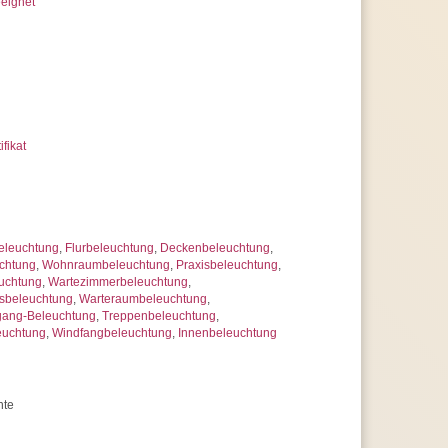
eignet
ifikat
eleuchtung
,
Flurbeleuchtung
,
Deckenbeleuchtung
,
chtung
,
Wohnraumbeleuchtung
,
Praxisbeleuchtung
,
uchtung
,
Wartezimmerbeleuchtung
,
sbeleuchtung
,
Warteraumbeleuchtung
,
gang-Beleuchtung
,
Treppenbeleuchtung
,
euchtung
,
Windfangbeleuchtung
,
Innenbeleuchtung
hte