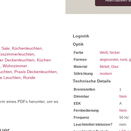
Alternativen 
Logistik
Optik
e Sale
,
Küchenleuchten
,
Farbe
Weiß
,
Nickel
sszimmer­­leuchten
,
er Deckenleuchten
,
Küchen
Formen
abgerundet
,
rund
,
g
n
,
Wohnzimmer
Material
Metall
,
Glas
euchten
,
Praxis Deckenleuchten
,
Stilrichtung
modern
e Leuchten
,
Runde
Technische Details
Brennstellen
1
Dimmbar
Nein
orm eines PDFs herunter, um es
EEK
A
.
Fernbedienung
Nein
Frequenz
50 Hz
Leuchtmittel inklusive?
nein
uer