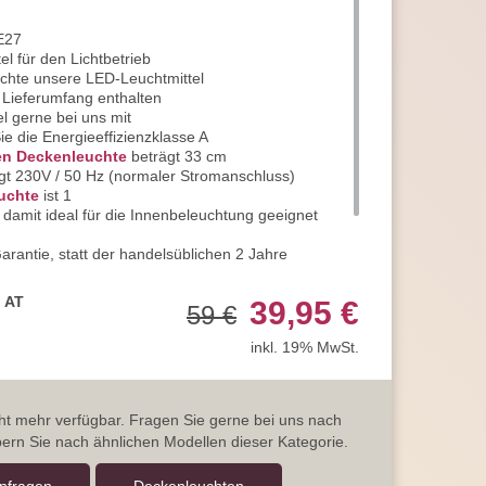
 E27
el für den Lichtbetrieb
uchte unsere LED-Leuchtmittel
m Lieferumfang enthalten
el gerne bei uns mit
ie die Energieeffizienzklasse A
en Deckenleuchte
beträgt 33 cm
gt 230V / 50 Hz (normaler Stromanschluss)
euchte
ist 1
nd damit ideal für die Innenbeleuchtung geeignet
arantie, statt der handelsüblichen 2 Jahre
e uns sehr gerne und jederzeit
erer Artikelanzahl nach Mengenrabatten
, AT
39,95 €
59 €
ragen
inkl. 19% MwSt.
icht mehr verfügbar. Fragen Sie gerne bei uns nach
ern Sie nach ähnlichen Modellen dieser Kategorie.