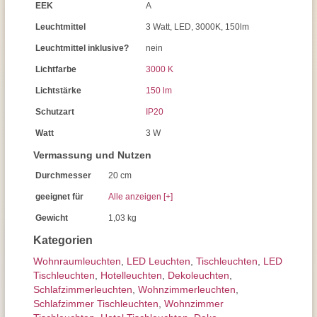
EEK
A
Leuchtmittel
3 Watt, LED, 3000K, 150lm
Leuchtmittel inklusive?
nein
Lichtfarbe
3000 K
Lichtstärke
150 lm
Schutzart
IP20
Watt
3 W
Vermassung und Nutzen
Durchmesser
20 cm
geeignet für
Alle anzeigen [+]
Gewicht
1,03 kg
Kategorien
Wohnraum­leuchten
,
LED Leuchten
,
Tisch­leuchten
,
LED
Tischleuchten
,
Hotelleuchten
,
Dekoleuchten
,
Schlafzimmer­leuchten
,
Wohnzimmer­leuchten
,
Schlafzimmer Tischleuchten
,
Wohnzimmer