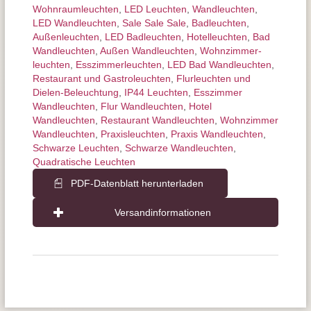
Wohnraum­leuchten
,
LED Leuchten
,
Wand­leuchten
,
LED Wandleuchten
,
Sale Sale Sale
,
Badleuchten
,
Außen­leuchten
,
LED Badleuchten
,
Hotelleuchten
,
Bad
Wandleuchten
,
Außen Wandleuchten
,
Wohnzimmer­
leuchten
,
Esszimmer­­leuchten
,
LED Bad Wandleuchten
,
Restaurant und Gastroleuchten
,
Flurleuchten und
Dielen-Beleuchtung
,
IP44 Leuchten
,
Esszimmer
Wandleuchten
,
Flur Wandleuchten
,
Hotel
Wandleuchten
,
Restaurant Wandleuchten
,
Wohnzimmer
Wandleuchten
,
Praxisleuchten
,
Praxis Wandleuchten
,
Schwarze Leuchten
,
Schwarze Wandleuchten
,
Quadratische Leuchten
PDF-Datenblatt herunterladen
Versandinformationen