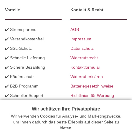
Vorteile
Kontakt & Recht
✔️ Stromsparend
AGB
✔️ Versandkostenfrei
Impressum
✔️ SSL-Schutz
Datenschutz
✔️ Schnelle Lieferung
Widerrufsrecht
✔️ Sichere Bezahlung
Kontaktformular
✔️ Käuferschutz
Widerruf erklären
✔️ B2B Programm
Batteriegesetzhinweise
✔️ Schneller Support
Richtlinien für Werbung
✔️ Mengenrabatte
Wir schätzen Ihre Privatsphäre
Wir verwenden Cookies für Analyse- und Marketingzwecke,
Ihr Onlinefachhandel für Beleuchtung seit 2012 | Erstellt mit
um Ihnen dadurch das beste Erlebnis auf dieser Seite zu
bieten.
peleides.io