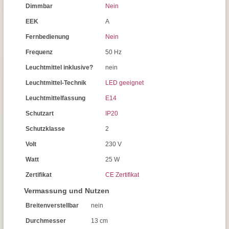
Dimmbar
Nein
EEK
A
Fernbedienung
Nein
Frequenz
50 Hz
Leuchtmittel inklusive?
nein
Leuchtmittel-Technik
LED geeignet
Leuchtmittelfassung
E14
Schutzart
IP20
Schutzklasse
2
Volt
230 V
Watt
25 W
Zertifikat
CE Zertifikat
Vermassung und Nutzen
Breitenverstellbar
nein
Durchmesser
13 cm