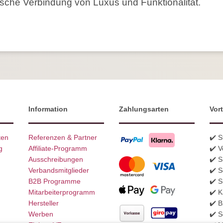
sche Verbindung von Luxus und Funktionalität.
Information
Zahlungsarten
Vort
ten
Referenzen & Partner
✔️ 
g
Affiliate-Programm
✔️ V
Ausschreibungen
✔️ 
Verbandsmitglieder
✔️ S
B2B Programme
✔️ S
Mitarbeiterprogramm
✔️ K
Hersteller
✔️ 
Werben
✔️ S