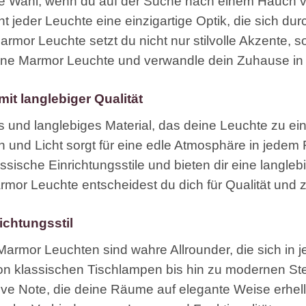
te Wahl, wenn du auf der Suche nach einem Hauch v
eiht jeder Leuchte eine einzigartige Optik, die sich d
rmor Leuchte setzt du nicht nur stilvolle Akzente, s
ine Marmor Leuchte und verwandle dein Zuhause in 
t langlebiger Qualität
s und langlebiges Material, das deine Leuchte zu ei
n und Licht sorgt für eine edle Atmosphäre in jed
sische Einrichtungsstile und bieten dir eine langleb
mor Leuchte entscheidest du dich für Qualität und z
ichtungsstil
Marmor Leuchten sind wahre Allrounder, die sich in j
 von klassischen Tischlampen bis hin zu modernen S
sive Note, die deine Räume auf elegante Weise erhell