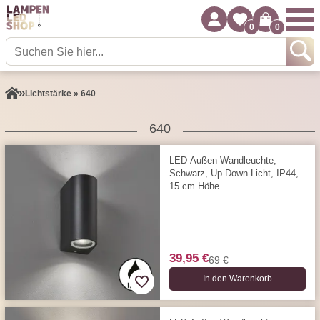
0
0
Lichtstärke » 640
640
LED Außen Wandleuchte,
Schwarz, Up-Down-Licht, IP44,
15 cm Höhe
39,95 €
69 €
In den Warenkorb