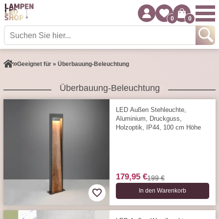
0
0
Geeignet für » Überbauung-Beleuchtung
Überbauung-Beleuchtung
LED Außen Stehleuchte,
Aluminium, Druckguss,
Holzoptik, IP44, 100 cm Höhe
179,95 €
199 €
In den Warenkorb