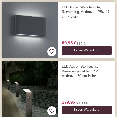
LED Außen Wandleuchte,
Rechteckig, Anthrazit, IP54, 17
cm x 9 cm
89,95 €
119 €
In den Warenkorb
LED Außen Stehleuchte,
Bewegungs­melder, IP54,
Anthrazit, 50 cm Höhe
179,95 €
199 €
In den Warenkorb