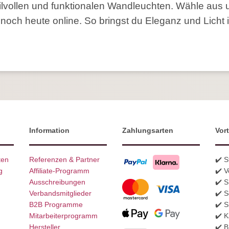
ilvollen und funktionalen Wandleuchten. Wähle aus 
 noch heute online. So bringst du Eleganz und Licht
Information
Zahlungsarten
Vort
ten
Referenzen & Partner
✔️ 
g
Affiliate-Programm
✔️ V
Ausschreibungen
✔️ 
Verbandsmitglieder
✔️ S
B2B Programme
✔️ S
Mitarbeiterprogramm
✔️ K
Hersteller
✔️ 