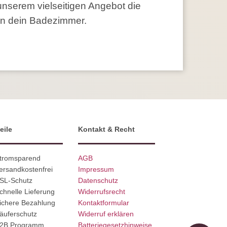
unserem vielseitigen Angebot die
 in dein Badezimmer.
eile
Kontakt & Recht
Stromsparend
AGB
ersandkostenfrei
Impressum
SSL-Schutz
Datenschutz
chnelle Lieferung
Widerrufsrecht
ichere Bezahlung
Kontaktformular
äuferschutz
Widerruf erklären
B2B Programm
Batteriegesetzhinweise