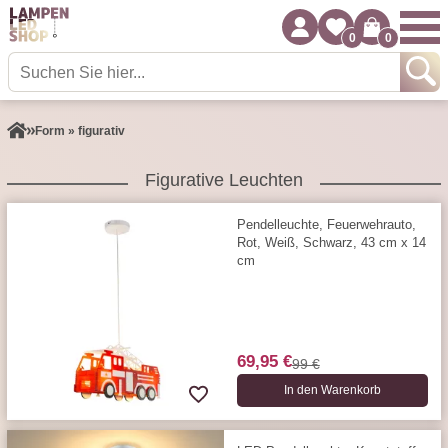
0
0
Form » figurativ
Figurative Leuchten
Pendelleuchte, Feuerwehrauto,
Rot, Weiß, Schwarz, 43 cm x 14
cm
69,95 €
99 €
In den Warenkorb