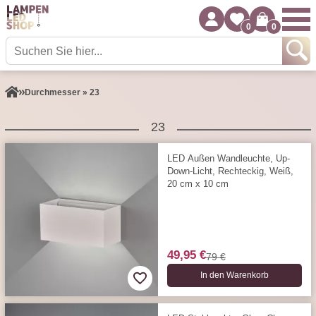
0
0
Durchmesser » 23
23
LED Außen Wandleuchte, Up-
Down-Licht, Rechteckig, Weiß,
20 cm x 10 cm
49,95 €
79 €
In den Warenkorb