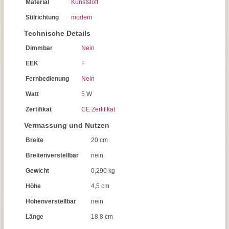
Material
Kunststoff
Stilrichtung
modern
Technische Details
Dimmbar
Nein
EEK
F
Fernbedienung
Nein
Watt
5 W
Zertifikat
CE Zertifikat
Vermassung und Nutzen
Breite
20 cm
Breitenverstellbar
nein
Gewicht
0,290 kg
Höhe
4,5 cm
Höhenverstellbar
nein
Länge
18,8 cm