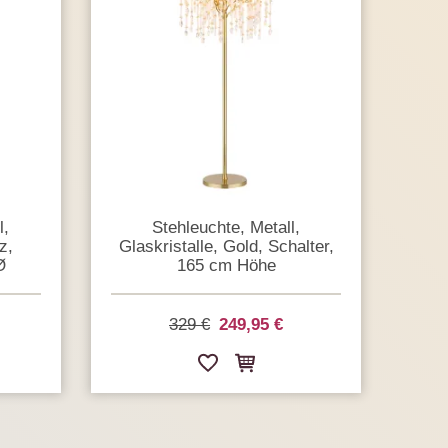
l,
Stehleuchte, Metall,
z,
Glaskristalle, Gold, Schalter,
Ø
165 cm Höhe
329 €
249,95 €