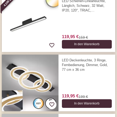
4.100 LM
LED Schienen-Linearleuchte,
Länglich, Schwarz, 32 Watt,
IP20, 120°, TRIAC,
Phasenabschnitt, 59,1 x 4,5 cm,
3000/4000 Kelvin, 4100 Lumen
119,95 €
159 €
In den Warenkorb
LED Deckenleuchte, 3 Ringe,
Fernbedienung, Dimmer, Gold,
77 cm x 36 cm
119,95 €
199 €
In den Warenkorb