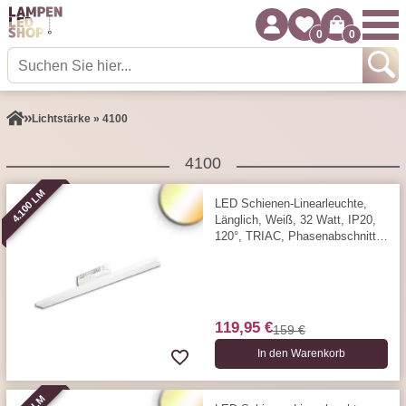
0
0
Lichtstärke » 4100
4100
4.100 LM
LED Schienen-Linearleuchte,
Länglich, Weiß, 32 Watt, IP20,
120°, TRIAC, Phasenabschnitt,
59,1 x 4,5 cm, 3000/4000
Kelvin, 4100 Lumen
119,95 €
159 €
In den Warenkorb