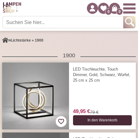
0
0
Lichtstärke » 1900
1900
LED Tischleuchte, Touch
Dimmer, Gold, Schwarz, Würfel,
25 cm x 25 cm
49,95 €
79 €
In den Warenkorb