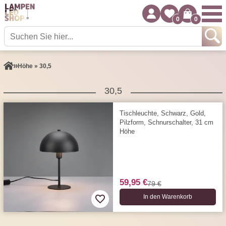
0
0
Höhe » 30,5
30,5
Tischleuchte, Schwarz, Gold,
Pilzform, Schnurschalter, 31 cm
Höhe
59,95 €
79 €
In den Warenkorb